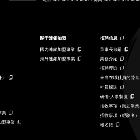
關于連鎖加盟
招聘信息
國內連鎖加盟事業
董事長致辭
海外連鎖加盟事業
業務介紹
招聘理唸
外）
來自在職社員的聲音
社員採訪
研脩·人事製度
招收事項（應屆畢業
事業
招收事項（經驗者）
加盟事業
報名錶