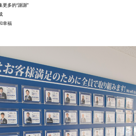
更多的“謝謝”
成
和幸福