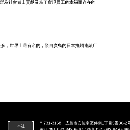
經營為社會做出貢獻及為了實現員工的幸福而存在的
最多，世界上最有名的，發自廣島的日本拉麵連鎖店
〒731-3168 広島市安佐南區伴南1丁目5番30-2
本社
電話 081-082-849-6667 / 傳真 081-082-849-666