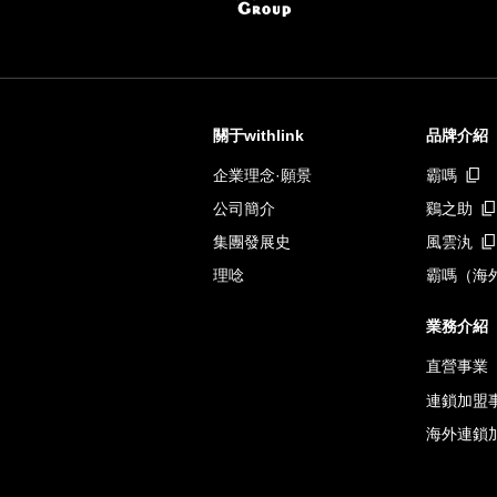
關于withlink
品牌介紹
企業理念·願景
霸嗎
公司簡介
鷄之助
集團發展史
風雲汍
理唸
霸嗎（海
業務介紹
直營事業
連鎖加盟
海外連鎖