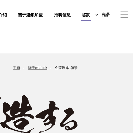
介紹
關于連鎖加盟
招聘信息
咨詢
言語
主頁
關于withlink
企業理念·願景