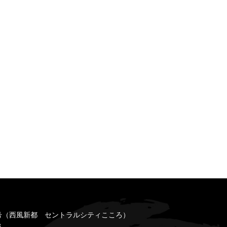
号
（西風新都 セントラルシティこころ）
8