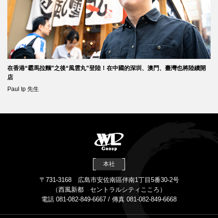
在香港“霸馬拉麵”之後“風雲丸”登陸！在中國的深圳、澳門、臺灣也將陸續開
店
Paul Ip 先生
本社
〒731-3168 広島市安佐南區伴南1丁目5番30-2号
（西風新都 セントラルシティこころ）
電話 081-082-849-6667 / 傳真 081-082-849-6668